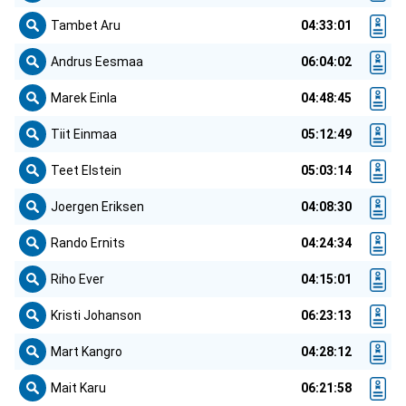
Tambet Aru
04:33:01
Andrus Eesmaa
06:04:02
Marek Einla
04:48:45
Tiit Einmaa
05:12:49
Teet Elstein
05:03:14
Joergen Eriksen
04:08:30
Rando Ernits
04:24:34
Riho Ever
04:15:01
Kristi Johanson
06:23:13
Mart Kangro
04:28:12
Mait Karu
06:21:58