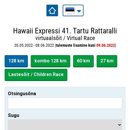
Hawaii Expressi 41. Tartu Rattaralli
virtuaalsõit / Virtual Race
20.05.2022 - 08.06.2022 (
tulemuste lisamine kuni
09.06.2022
)
128 km
kombo 128 km
60 km
27 km
Lastesõit / Children Race
Otsingusõna
Sugu