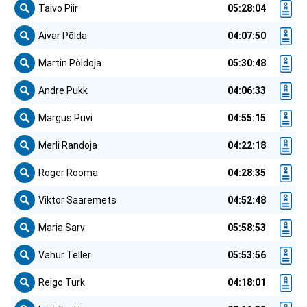
Taivo Piir
05:28:04
Aivar Põlda
04:07:50
Martin Põldoja
05:30:48
Andre Pukk
04:06:33
Margus Püvi
04:55:15
Merli Randoja
04:22:18
Roger Rooma
04:28:35
Viktor Saaremets
04:52:48
Maria Sarv
05:58:53
Vahur Teller
05:53:56
Reigo Türk
04:18:01