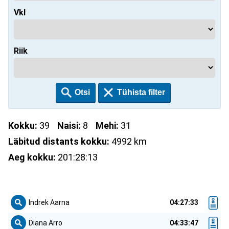
Vkl
Riik
Kokku:
39
Naisi:
8
Mehi:
31
Läbitud distants kokku:
4992 km
Aeg kokku:
201:28:13
Indrek Aarna
04:27:33
Diana Arro
04:33:47