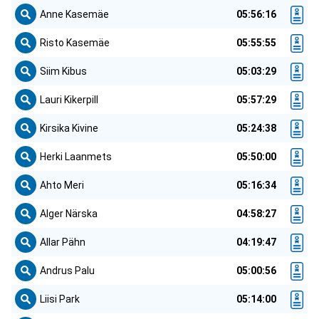
Anne Kasemäe
05:56:16
Risto Kasemäe
05:55:55
Siim Kibus
05:03:29
Lauri Kikerpill
05:57:29
Kirsika Kivine
05:24:38
Herki Laanmets
05:50:00
Ahto Meri
05:16:34
Alger Närska
04:58:27
Allar Pähn
04:19:47
Andrus Palu
05:00:56
Liisi Park
05:14:00