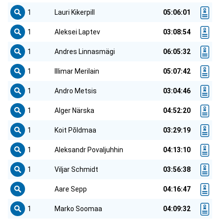
1
Lauri Kikerpill
05:06:01
1
Aleksei Laptev
03:08:54
1
Andres Linnasmägi
06:05:32
1
Illimar Merilain
05:07:42
1
Andro Metsis
03:04:46
1
Alger Närska
04:52:20
1
Koit Põldmaa
03:29:19
1
Aleksandr Povaljuhhin
04:13:10
1
Viljar Schmidt
03:56:38
Aare Sepp
04:16:47
1
Marko Soomaa
04:09:32