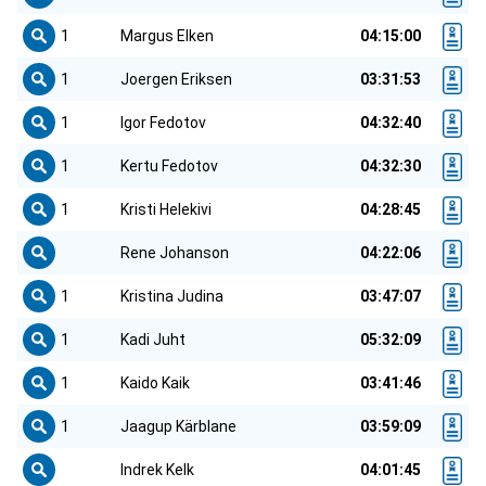
1
Margus Elken
04:15:00
1
Joergen Eriksen
03:31:53
1
Igor Fedotov
04:32:40
1
Kertu Fedotov
04:32:30
1
Kristi Helekivi
04:28:45
Rene Johanson
04:22:06
1
Kristina Judina
03:47:07
1
Kadi Juht
05:32:09
1
Kaido Kaik
03:41:46
1
Jaagup Kärblane
03:59:09
Indrek Kelk
04:01:45