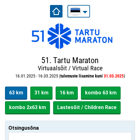
51. Tartu Maraton
Virtuaalsõit / Virtual Race
16.01.2025 - 16.03.2025 (
tulemuste lisamine kuni
31.03.2025
)
63 km
31 km
16 km
kombo 63 km
kombo 2x63 km
Lastesõit / Children Race
Otsingusõna