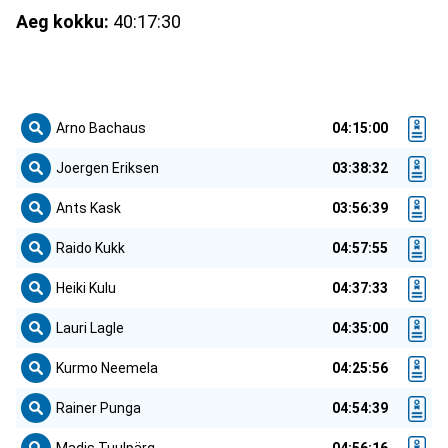
Aeg kokku:
40:17:30
Arno Bachaus
04:15:00
Joergen Eriksen
03:38:32
Ants Kask
03:56:39
Raido Kukk
04:57:55
Heiki Kulu
04:37:33
Lauri Lagle
04:35:00
Kurmo Neemela
04:25:56
Rainer Punga
04:54:39