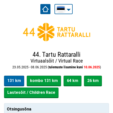
44. Tartu Rattaralli
Virtuaalsõit / Virtual Race
23.05.2025 - 08.06.2025 (
tulemuste lisamine kuni
10.06.2025
)
131 km
kombo 131 km
64 km
26 km
Lastesõit / Children Race
Otsingusõna