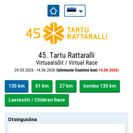
45. Tartu Rattaralli
Virtuaalsõit / Virtual Race
29.05.2026 - 14.06.2026 (
tulemuste lisamine kuni
14.06.2026
)
135 km
61 km
27 km
kombo 135 km
Lastesõit / Children Race
Otsingusõna