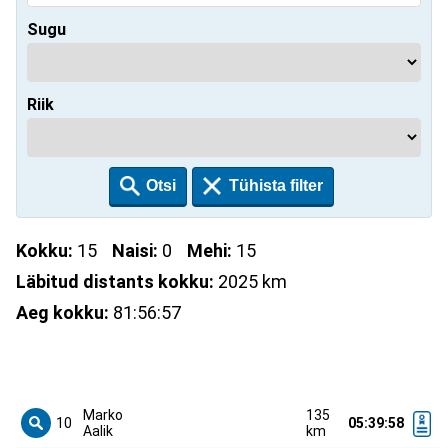
Sugu
Riik
Kokku:
15
Naisi:
0
Mehi:
15
Läbitud distants kokku:
2025 km
Aeg kokku:
81:56:57
Marko
135
10
05:39:58
Aalik
km