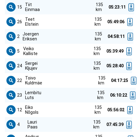
Tiit
135
15
05:23:11
Einmaa
km
Teet
135
26
05:49:06
Elstein
km
Joergen
135
2
04:58:11
Eriksen
km
Veiko
135
5
05:39:49
Kalliste
km
Sergei
135
24
05:28:40
Kljujev
km
Toivo
135
22
04:17:25
Kuldmäe
km
Lembitu
135
23
06:10:22
Luts
km
Eiko
135
12
05:56:02
Nõgols
km
Lauri
135
4
07:45:39
Paas
km
Andrus
135