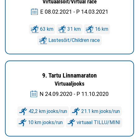
Virtuaalsõit/Virtual race
E 08.02.2021 - P 14.03.2021
63 km
31 km
16 km
Lastesõit/Children race
9. Tartu Linnamaraton
Virtuaaljooks
N 24.09.2020 - P 11.10.2020
42,2 km jooks/run
21.1 km jooks/run
10 km jooks/run
virtuaal TILLU/MINI