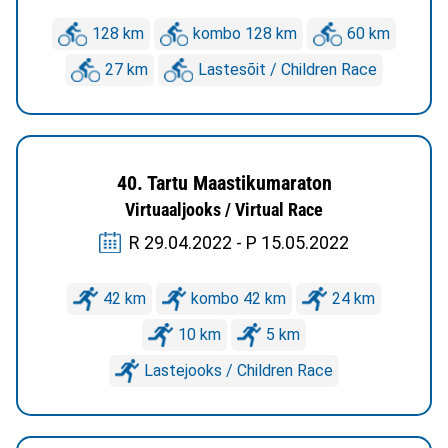
128 km
kombo 128 km
60 km
27 km
Lastesõit / Children Race
40. Tartu Maastikumaraton
Virtuaaljooks / Virtual Race
R 29.04.2022 - P 15.05.2022
42 km
kombo 42 km
24 km
10 km
5 km
Lastejooks / Children Race