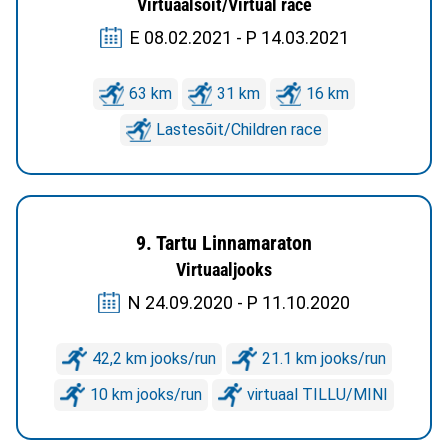
Virtuaalsõit/Virtual race
E 08.02.2021 - P 14.03.2021
63 km
31 km
16 km
Lastesõit/Children race
9. Tartu Linnamaraton
Virtuaaljooks
N 24.09.2020 - P 11.10.2020
42,2 km jooks/run
21.1 km jooks/run
10 km jooks/run
virtuaal TILLU/MINI