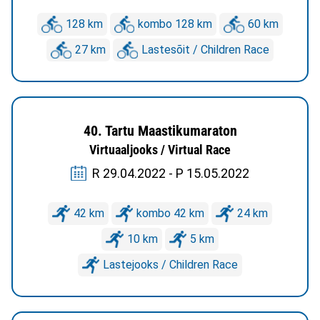
128 km
kombo 128 km
60 km
27 km
Lastesõit / Children Race
40. Tartu Maastikumaraton
Virtuaaljooks / Virtual Race
R 29.04.2022 - P 15.05.2022
42 km
kombo 42 km
24 km
10 km
5 km
Lastejooks / Children Race