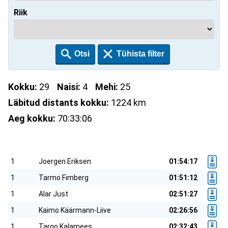
Riik
Kokku:
29
Naisi:
4
Mehi:
25
Läbitud distants kokku:
1224 km
Aeg kokku:
70:33:06
1
Joergen Eriksen
01:54:17
1
Tarmo Fimberg
01:51:12
1
Alar Just
02:51:27
1
Kaimo Käärmann-Liive
02:26:56
1
Targo Kalamees
02:32:43