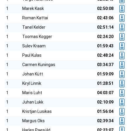
1
Marek Kask
02:50:08
1
Roman Kattai
02:43:06
1
Tanel Kelder
02:51:14
1
Toomas Kogger
02:24:20
1
Sulev Kraam
01:59:43
1
Paul Kulas
02:48:24
1
Carmen Kuningas
03:34:37
1
Johan Kütt
01:59:09
1
Kiryl Linnik
01:28:51
1
Maris Luht
04:03:07
1
Juhan Lukk
02:10:09
1
Kristjan Lusikas
01:56:04
1
Margus Oks
02:39:34
1
Harles Paesüld
02:23:07