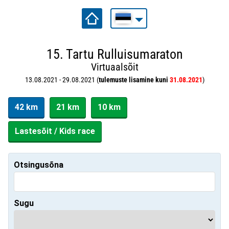
15. Tartu Rulluisumaraton
Virtuaalsõit
13.08.2021 - 29.08.2021 (
tulemuste lisamine kuni
31.08.2021
)
42 km
21 km
10 km
Lastesõit / Kids race
Otsingusõna
Sugu