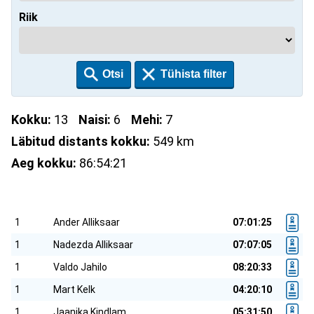
Riik
Kokku:
13
Naisi:
6
Mehi:
7
Läbitud distants kokku:
549 km
Aeg kokku:
86:54:21
1
Ander Alliksaar
07:01:25
1
Nadezda Alliksaar
07:07:05
1
Valdo Jahilo
08:20:33
1
Mart Kelk
04:20:10
1
Jaanika Kindlam
05:31:50