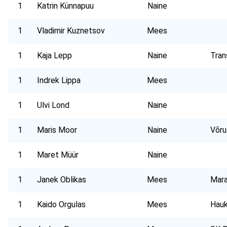
1
Katrin Künnapuu
Naine
1
Vladimir Kuznetsov
Mees
1
Kaja Lepp
Naine
Tran
1
Indrek Lippa
Mees
1
Ulvi Lond
Naine
1
Maris Moor
Naine
Võru
1
Maret Müür
Naine
1
Janek Oblikas
Mees
Mar
1
Kaido Orgulas
Mees
Hauk