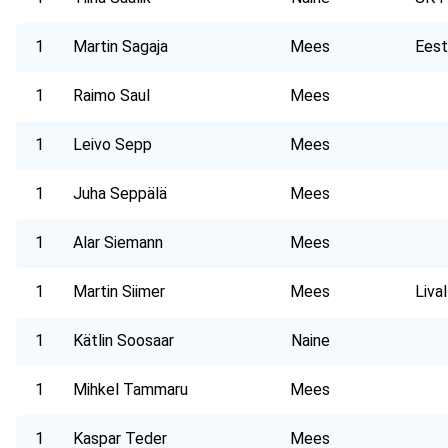
1
Martin Sagaja
Mees
Eest
1
Raimo Saul
Mees
1
Leivo Sepp
Mees
1
Juha Seppälä
Mees
1
Alar Siemann
Mees
1
Martin Siimer
Mees
Liva
1
Kätlin Soosaar
Naine
1
Mihkel Tammaru
Mees
1
Kaspar Teder
Mees