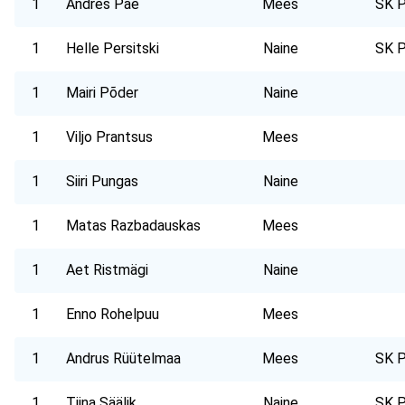
1
Andres Pae
Mees
SK P
1
Helle Persitski
Naine
SK P
1
Mairi Põder
Naine
1
Viljo Prantsus
Mees
1
Siiri Pungas
Naine
1
Matas Razbadauskas
Mees
1
Aet Ristmägi
Naine
1
Enno Rohelpuu
Mees
1
Andrus Rüütelmaa
Mees
SK P
1
Tiina Säälik
Naine
SK P