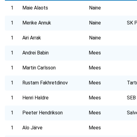
1
Maie Alaots
Naine
1
Merike Annuk
Naine
SK P
1
Airi Arrak
Naine
1
Andrei Babin
Mees
1
Martin Carlsson
Mees
1
Rustam Fakhretdinov
Mees
Tart
1
Henri Haldre
Mees
SEB
1
Peeter Hendrikson
Mees
Salv
1
Alo Järve
Mees