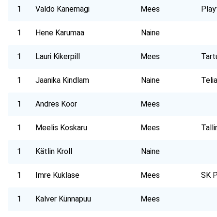
1
Valdo Kanemägi
Mees
Play
1
Hene Karumaa
Naine
1
Lauri Kikerpill
Mees
Tart
1
Jaanika Kindlam
Naine
Teli
1
Andres Koor
Mees
1
Meelis Koskaru
Mees
Tall
1
Kätlin Kroll
Naine
1
Imre Kuklase
Mees
SK P
1
Kalver Künnapuu
Mees