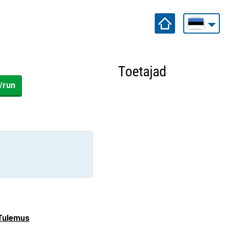
Toetajad
/run
Tulemus