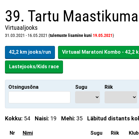
39. Tartu Maastikuma
Virtuaaljooks
31.03.2021 - 16.05.2021 (
tulemuste lisamine kuni
19.05.2021
)
42,2 km jooks/run
Virtuaal Maratoni Kombo - 42,2 
Lastejooks/Kids race
Otsingusõna
Sugu
Riik
Kokku:
54
Naisi:
19
Mehi:
35
Läbitud distants ko
Nr
Nimi
Sugu
Riik
Klub