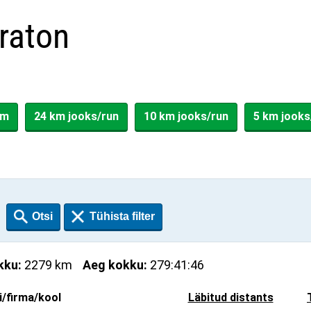
raton
km
24 km jooks/run
10 km jooks/run
5 km jooks
kku:
2279 km
Aeg kokku:
279:41:46
i/firma/kool
Läbitud distants